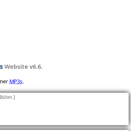
s
Website v6.6.
iner
MP3s
.
 Böhm ]