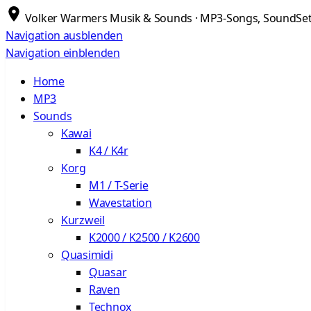
Volker Warmers Musik & Sounds · MP3-Songs, SoundSets
Navigation ausblenden
Navigation einblenden
Home
MP3
Sounds
Kawai
K4 / K4r
Korg
M1 / T-Serie
Wavestation
Kurzweil
K2000 / K2500 / K2600
Quasimidi
Quasar
Raven
Technox