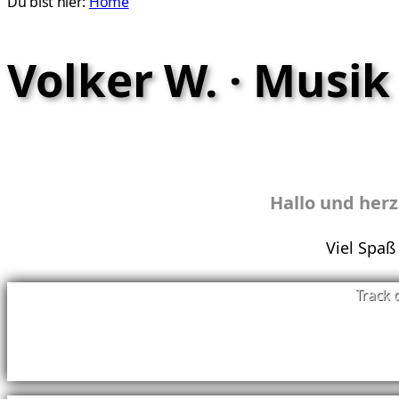
Du bist hier:
Home
Volker W. · Musi
Hallo und her
Viel Spaß
Track