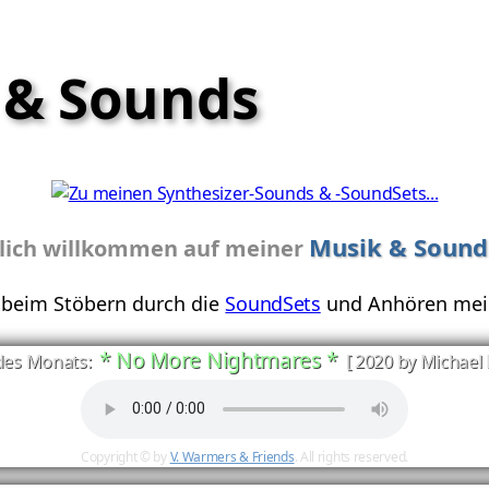
k & Sounds
Musik & Sound
zlich willkommen auf meiner
 beim Stöbern durch die
SoundSets
und Anhören me
* No More Nightmares *
 des Monats:
[ 2020 by Michael
Copyright © by
V. Warmers & Friends
. All rights reserved.