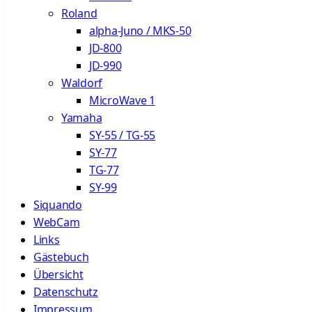
Roland
alpha-Juno / MKS-50
JD-800
JD-990
Waldorf
MicroWave 1
Yamaha
SY-55 / TG-55
SY-77
TG-77
SY-99
Siquando
WebCam
Links
Gästebuch
Übersicht
Datenschutz
Impressum