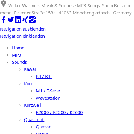
Volker Warmers Musik & Sounds · MP3-Songs, SoundSets und
mehr · Eickener Straße 158c · 41063 Mönchengladbach · Germany
Navigation ausblenden
Navigation einblenden
Home
MP3
Sounds
Kawai
K4 / K4r
Korg
M1 / T-Serie
Wavestation
Kurzweil
K2000 / K2500 / K2600
Quasimidi
Quasar
Raven