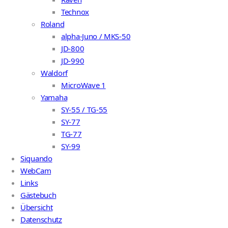
Technox
Roland
alpha-Juno / MKS-50
JD-800
JD-990
Waldorf
MicroWave 1
Yamaha
SY-55 / TG-55
SY-77
TG-77
SY-99
Siquando
WebCam
Links
Gästebuch
Übersicht
Datenschutz