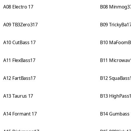
A08 Electro 17
B08 Minmog3
A09 TB3Zero317
B09 TrickyBa1
A10 CutBass 17
B10 MaFoomB
A11 FlexBass17
B11 Microwav
A12 FartBass17
B12 SquaBass
A13 Taurus 17
B13 HighPass
A14 Formant 17
B14 Gumbass 