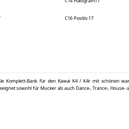
7
C14 Halogram17
7
C16 Positiv 17
ale Komplett-Bank für den Kawai K4 / K4r mit schönen wa
geeignet sowohl für Mucker als auch Dance-, Trance-, House- 