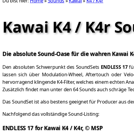
Du bist hier:
Home
»
Sounds
»
Kawai
»
K4 / K4r
Kawai K4 / K4r S
Die absolute Sound-Oase für die wahren Kawai K
Den absoluten Schwerpunkt des SoundSets
ENDLESS 17
fü
lassen sich über Modulation-Wheel, Aftertouch oder Velo
hervorragend klingende K4-Filter, welches einem echten Analog
Zusätzlich findet man unter den 64 Sounds auch schräge Tec
Das SoundSet ist also bestens geeignet für Producer aus den
Nachfolgend das vollständige Sound-Listing:
ENDLESS 17 for Kawai K4 / K4r, © MSP