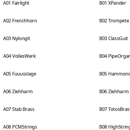
A01 Fairlight
B01 XPander
A02 Frenchhorn
B02 Trompete
A03 Nylongit
B03 ClassGuit
A04 VollesWerk
B04 PipeOrga
A05 Fuuusslage
B05 Hammon
A06 Ziehharm
B06 Ziehharm 
A07 Stab Brass
B07 TotosBras
A08 PCMStrings
B08 HighStrin