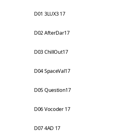
D01 3LUX3 17
D02 AfterDar17
D03 ChillOut17
D04 SpaceVal17
D05 Question17
D06 Vocoder 17
D07 4AD 17