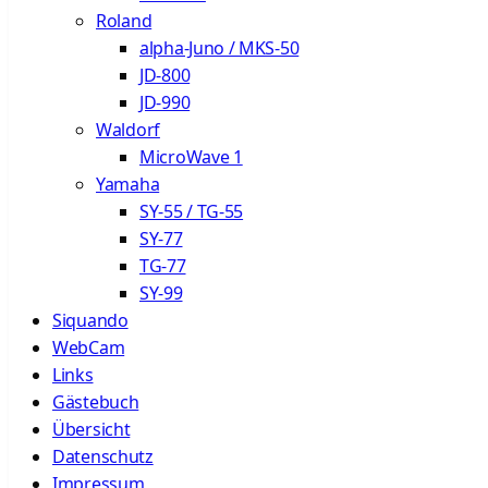
Roland
alpha-Juno / MKS-50
JD-800
JD-990
Waldorf
MicroWave 1
Yamaha
SY-55 / TG-55
SY-77
TG-77
SY-99
Siquando
WebCam
Links
Gästebuch
Übersicht
Datenschutz
Impressum