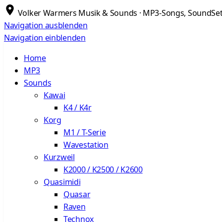
Volker Warmers Musik & Sounds · MP3-Songs, SoundSets
Navigation ausblenden
Navigation einblenden
Home
MP3
Sounds
Kawai
K4 / K4r
Korg
M1 / T-Serie
Wavestation
Kurzweil
K2000 / K2500 / K2600
Quasimidi
Quasar
Raven
Technox