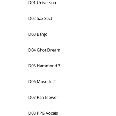
D01 Universum
D02 Sax Sect
D03 Banjo
D04 GhotiDream
D05 Hammond 3
D06 Musette 2
D07 Pan Blower
D08 PPG Vocals