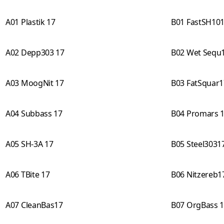
A01 Plastik 17
B01 FastSH10
A02 Depp303 17
B02 Wet Sequ
A03 MoogNit 17
B03 FatSquar1
A04 Subbass 17
B04 Promars 
A05 SH-3A 17
B05 Steel3031
A06 TBite 17
B06 Nitzereb1
A07 CleanBas17
B07 OrgBass 