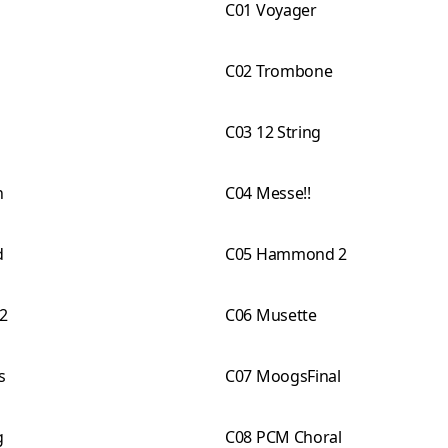
C01 Voyager
C02 Trombone
C03 12 String
n
C04 Messe!!
d
C05 Hammond 2
2
C06 Musette
s
C07 MoogsFinal
g
C08 PCM Choral