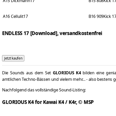
A15 Dickmann17
B15 808Kick 1
A16 Cellulit17
B16 909Kick 1
ENDLESS 17 [Download], versandkostenfrei
Die Sounds aus dem Set
GLORIOUS K4
bilden eine geni
amtlichen Techno-Bässen und vielem mehr... - also bestens 
Nachfolgend das vollständige Sound-Listing:
GLORIOUS K4 for Kawai K4 / K4r, © MSP