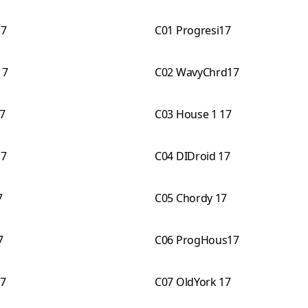
17
C01 Progresi17
17
C02 WavyChrd17
7
C03 House 1 17
17
C04 DIDroid 17
7
C05 Chordy 17
7
C06 ProgHous17
17
C07 OldYork 17