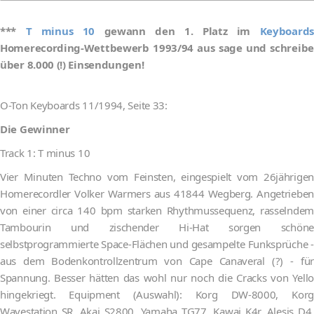
***
T minus 10
gewann den 1. Platz im
Keyboards
Homerecording-Wettbewerb 1993/94 aus sage und schreibe
über 8.000 (!) Einsendungen!
O-Ton Keyboards 11/1994, Seite 33:
Die Gewinner
Track 1: T minus 10
Vier Minuten Techno vom Feinsten, eingespielt vom 26jährigen
Homerecordler Volker Warmers aus 41844 Wegberg. Angetrieben
von einer circa 140 bpm starken Rhythmussequenz, rasselndem
Tambourin und zischender Hi-Hat sorgen schöne
selbstprogrammierte Space-Flächen und gesampelte Funksprüche -
aus dem Bodenkontrollzentrum von Cape Canaveral (?) - für
Spannung. Besser hätten das wohl nur noch die Cracks von Yello
hingekriegt. Equipment (Auswahl): Korg DW-8000, Korg
Wavestation SR, Akai S2800, Yamaha TG77, Kawai K4r, Alesis D4,