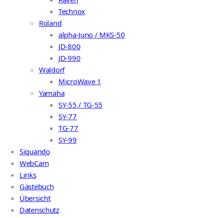
Technox
Roland
alpha-Juno / MKS-50
JD-800
JD-990
Waldorf
MicroWave 1
Yamaha
SY-55 / TG-55
SY-77
TG-77
SY-99
Siquando
WebCam
Links
Gästebuch
Übersicht
Datenschutz