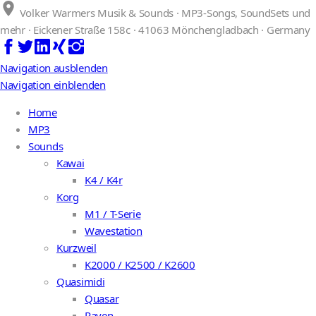
Volker Warmers Musik & Sounds · MP3-Songs, SoundSets und
mehr · Eickener Straße 158c · 41063 Mönchengladbach · Germany
Navigation ausblenden
Navigation einblenden
Home
MP3
Sounds
Kawai
K4 / K4r
Korg
M1 / T-Serie
Wavestation
Kurzweil
K2000 / K2500 / K2600
Quasimidi
Quasar
Raven