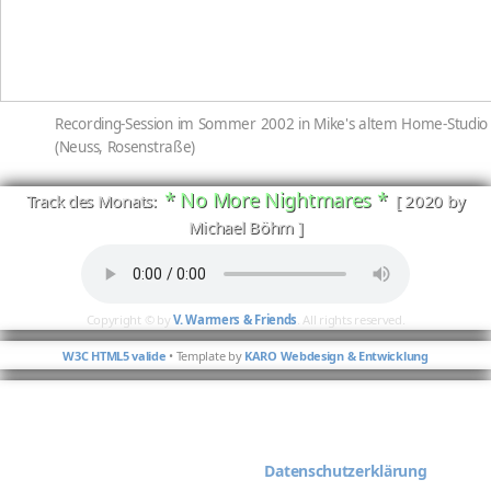
Recording-Session im Sommer 2002 in Mike's altem Home-Studio
(Neuss, Rosenstraße)
* No More Nightmares *
Track des Monats:
[ 2020 by
Michael Böhm ]
Copyright © by
V. Warmers & Friends
. All rights reserved.
W3C HTML5 valide
• Template by
KARO Webdesign & Entwicklung
Diese Website verwendet Cookies. Mit ihrer Nutzung stimmst
Du der Verwendung von Cookies zu. Weiterführende
Informationen findest Du in der
Datenschutzerklärung
.